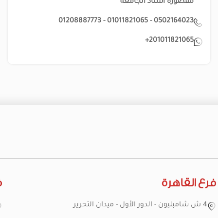
مقصورة استاد الجامعة
0502164023 - 01011821065 - 01208887773
201011821065+
فرع القاهرة
ف
4 ش شامبليون - الدور الأول - ميدان التحرير