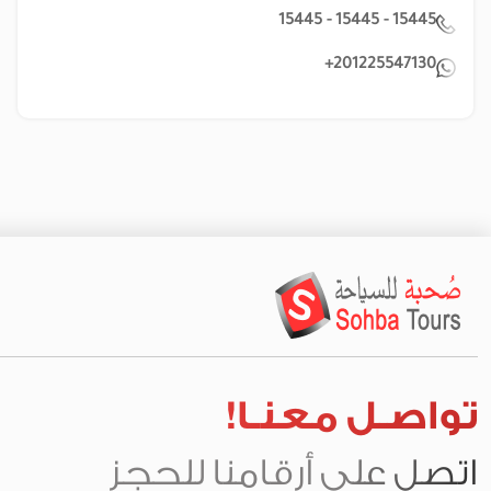
15445 - 15445 - 15445
201225547130+
تواصـل معنـا!
اتصل على أرقامنا للحجز