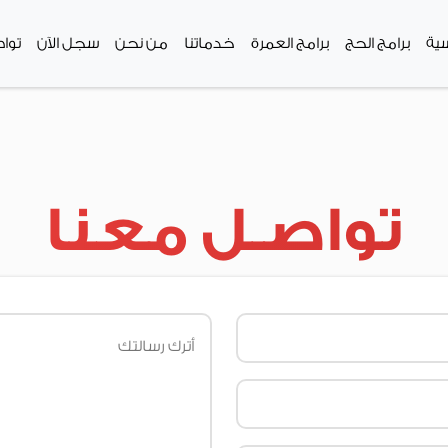
سية
برامج الحج
برامج العمرة
خدماتنا
من نحن
سجل الآن
توا
تواصـل معنا